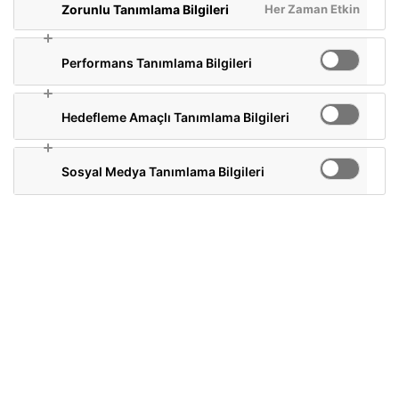
Her Zaman Etkin
Zorunlu Tanımlama Bilgileri
Performans Tanımlama Bilgileri
Hedefleme Amaçlı Tanımlama Bilgileri
Sosyal Medya Tanımlama Bilgileri
Antep Fıstığı Aromalı Matcha
Doğadan Matcha, L-theanine ve kafeinin
doğal dengesi sayesinde gün boyu süren
zihinsel berraklık ve odaklanma sağlar. Antep
fıstığının yoğun lezzeti ve pürüzsüz içimiyle
enerjini dengeler, tazelenmene yardımcı olur.