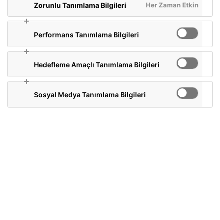
Her Zaman Etkin
Zorunlu Tanımlama Bilgileri
Performans Tanımlama Bilgileri
Hedefleme Amaçlı Tanımlama Bilgileri
Sosyal Medya Tanımlama Bilgileri
Doğadan Böğürtlen
Süper meyveler grubundan Böğürtlenin nefis
lezzeti ve doğal antioksidan desteği ile gününüze
keyif katın.