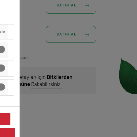
SATIN AL
kin
SATIN AL
 (%92,5), Anason.
tkilerin Detayları için
Bitkilerden
ğlık Bölümüne
Bakabilirsiniz.