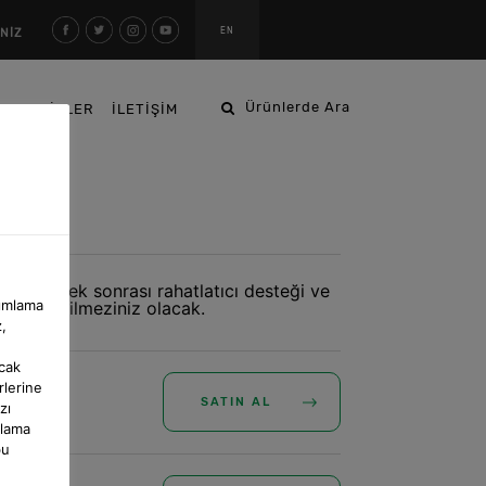
EN
İNİZ
Ürünlerde Ara
N TARİFLER
İLETİŞİM
ezene
e, yemek sonrası rahatlatıcı desteği ve
nımlama
e vazgeçilmeziniz olacak.
,
ncak
rlerine
SATIN AL
zı
mlama
bu