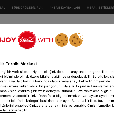
SAL
SÜRDÜRÜLEBİLİRLİK
İNSAN KAYNAKLARI
MERAK ETTİKLER
ANASAYFA
ÜRÜNLER
ÇAYIN YOLCULUĞU
DOĞADA
Doğadan R
ilik Tercihi Merkezi
Doğadan Rezen
ngi bir web sitesini ziyaret ettiğinizde site, tarayıcınızdan genellikle ta
tüm tazeliğiyl
leri biçiminde olmak üzere bilgiler alabilir veya depolayabilir. Bu bilgiler; siz
hleriniz ya da cihazınız hakkında olabilir veya siteyi beklediğiniz şekilde
tırmak üzere kullanılabilir. Bilgiler çoğunlukla sizi doğrudan tanımlamaz a
daha kişiselleştirilmiş bir web deneyimi sunabilir. Bazı tanımlama bilgisi tü
vermemeyi seçebilirsiniz. Daha fazla bilgi edinmek ve varsayılan ayarlarımı
tirmek için farklı kategori başlıklarına tıklayın. Bununla birlikte, bazı tanı
si türlerini engellediğinizde site deneyiminiz ve sunabildiğimiz hizmetler 
dan etkilenebilir.