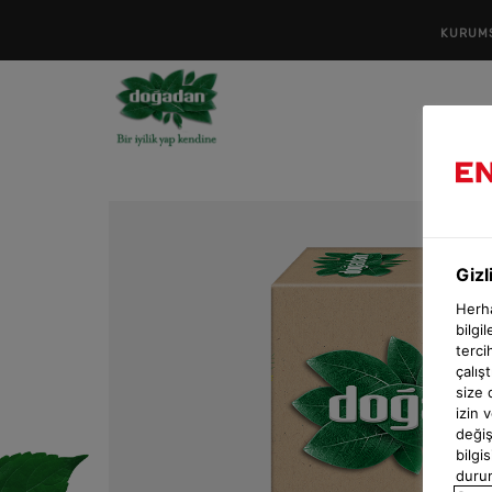
KURUM
Gizl
Herha
bilgi
terci
çalış
size 
izin 
değiş
bilgi
durum