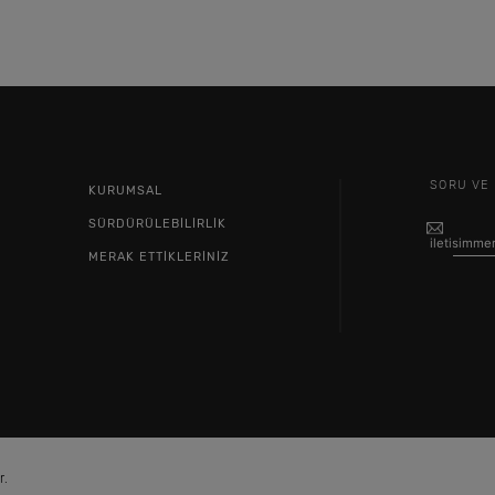
SORU VE 
KURUMSAL
SÜRDÜRÜLEBİLİRLİK
iletisimm
MERAK ETTİKLERİNİZ
r.