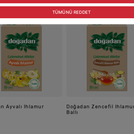
TÜMÜNÜ REDDET
n Ayvalı Ihlamur
Doğadan Zencefil Ihlamu
Ballı