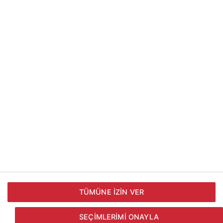
Bilgi Toplum Hizmetleri
detayları için
tıklayın.
Doğadan © 2026 - Doğadan A.Ş Tüm
hakları saklıdır.
KVKK Başvuru Formu
Çerez Politikası
TÜMÜNE İZIN VER
Harici Hizmet Sağlayıcılar
SEÇIMLERIMI ONAYLA
Kişisel Verilerin İşlenmesi ve Koruma