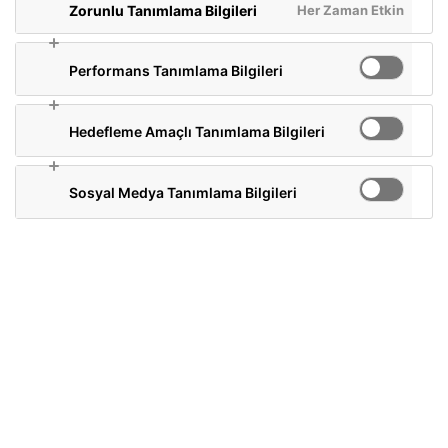
Her Zaman Etkin
Zorunlu Tanımlama Bilgileri
Performans Tanımlama Bilgileri
Hedefleme Amaçlı Tanımlama Bilgileri
Sosyal Medya Tanımlama Bilgileri
Doğadan Yeşil Çay Chai
Yeşil çaya eşlik eden baharatların canlandırıcı
etkisiyle tazelenin.
SATIN AL