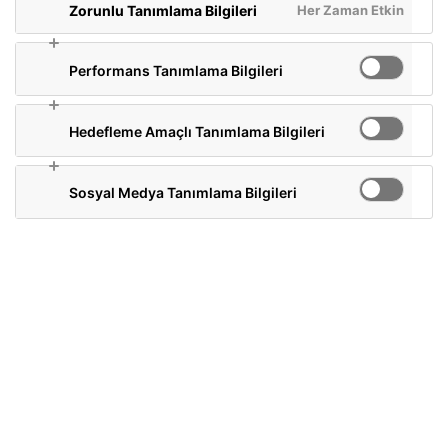
Her Zaman Etkin
Zorunlu Tanımlama Bilgileri
Performans Tanımlama Bilgileri
1 gram (yaklaşık 1 çay kaşığı) Doğadan
matcha tozu
Hedefleme Amaçlı Tanımlama Bilgileri
50 mL (yarım çay bardağı) oda sıcaklığında
içme suyu
Sosyal Medya Tanımlama Bilgileri
200 mL Servis için:
Bir kaseye 1 gram matcha tozunu alınır. Daha
pürüzsüz bir içim için matchayı süzgeçten
geçirerek eklemeniz önerilir.
Üzerine 50 mL oda sıcaklığında su eklenir.